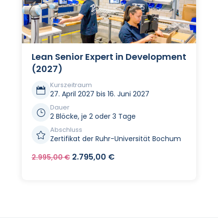
Lean Senior Expert in Development
(2027)
Kurszeitraum

27. April 2027 bis 16. Juni 2027
Dauer
}
2 Blöcke, je 2 oder 3 Tage
Abschluss

Zertifikat der Ruhr-Universität Bochum
Ursprünglicher
Aktueller
2.795,00
€
2.995,00
€
Preis
Preis
war:
ist:
2.995,00 €
2.795,00 €.