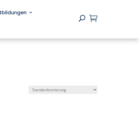
rtbildungen

U