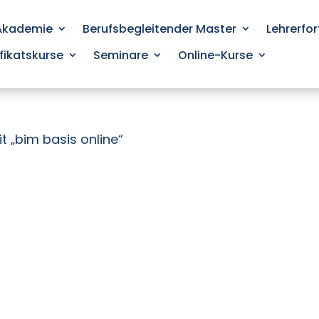
 Akademie
Berufsbegleitender Master
Lehrerfo
ifikatskurse
Seminare
Online-Kurse
t „bim basis online“