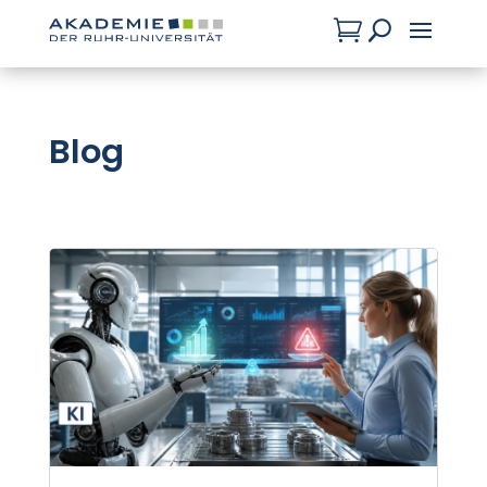

U
Blog