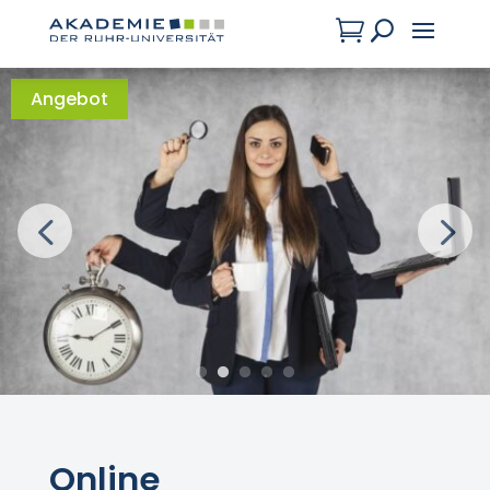

U
Angebot
Online