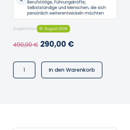
Berufstätige, Führungskräfte,
Selbstständige und Menschen, die sich
persönlich weiterentwickeln möchten
Angebot bis:
15. August 2026
Ursprünglicher
Aktueller
290,00
€
490,00
€
Preis
Preis
Online
war:
ist:
In den Warenkorb
Zeitmanagement
490,00 €
290,00 €.
Seminar
Menge