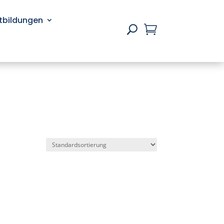
rtbildungen

U