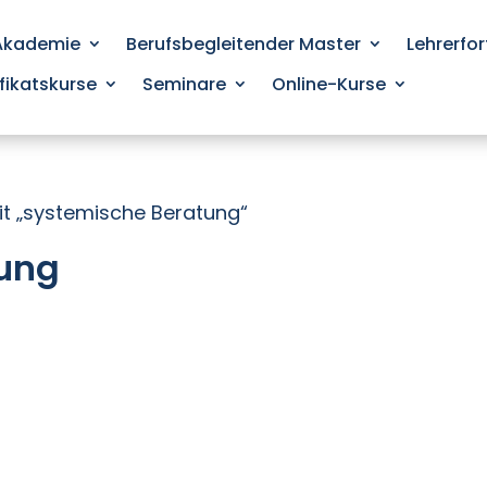
 Akademie
Berufsbegleitender Master
Lehrerfo
ifikatskurse
Seminare
Online-Kurse
it „systemische Beratung“
tung