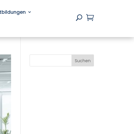
rtbildungen

U
Suchen