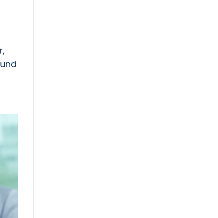
r,
rund