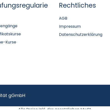
üfungsregularie
Rechtliches
AGB
iengänge
Impressum
ifikatskurse
Datenschutzerklärung
ne-Kurse
sität gGmbH
Alle Preise inkl. der gesetzlichen MwSt.