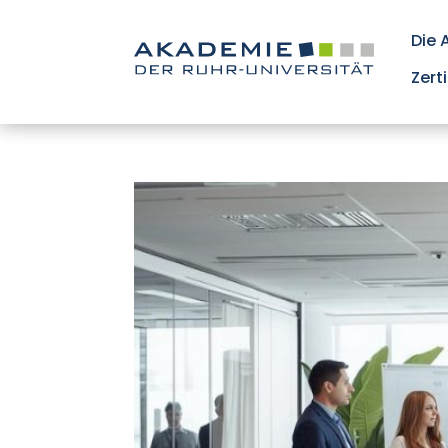
Die
Zert