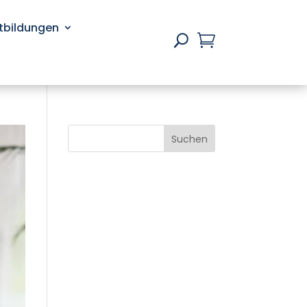
rtbildungen

U
Suchen