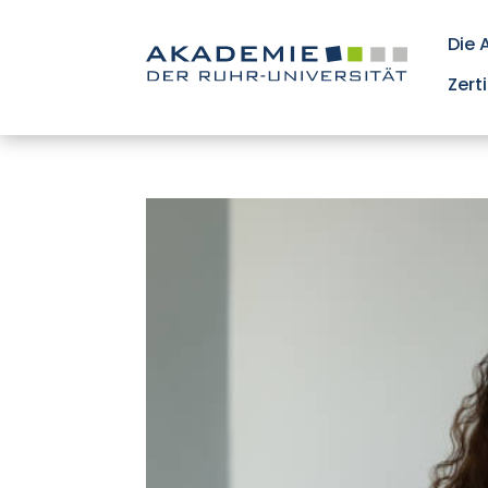
Die
Zert