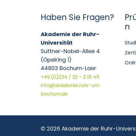
Haben Sie Fragen?
Pr
n
Akademie der Ruhr-
Universität
Stud
Suttner-Nobel-Allee 4
Zert
(Opelring 1)
Onli
44803 Bochum-Laer
+49 (0)234 / 32 – 2 18 45
info@akademie.ruhr-uni-
bochum.de
© 2026 Akademie der Ruhr-Univer