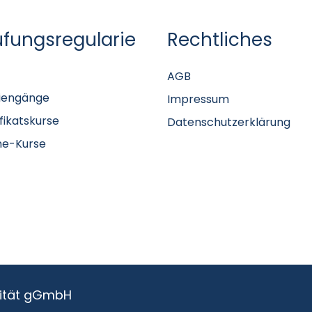
üfungsregularie
Rechtliches
AGB
iengänge
Impressum
ifikatskurse
Datenschutzerklärung
ne-Kurse
sität gGmbH