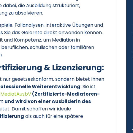
dabei, die Ausbildung strukturiert,
ng zu absolvieren.
spiele, Fallanalysen, interaktive Übungen und
ass Sie das Gelernte direkt anwenden können.
eit und Kompetenz, um Mediation in
beruflichen, schulischen oder familiären
n.
tifizierung & Lizenzierung:
ht nur gesetzeskonform, sondern bietet Ihnen
professionelle Weiterentwicklung
: Sie ist
ZMediatAusbV
(Zertifizierte-Mediatoren-
rt
und wird von einer Ausbilderin des
itet. Damit schaffen wir ideale
ifizierung
als auch für eine spätere
.