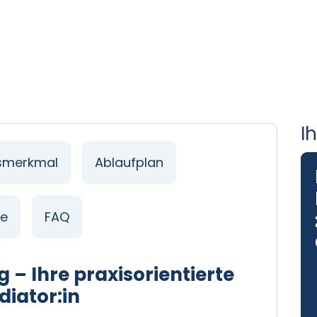
Herbst
Menge
I
gsmerkmal
Ablaufplan
ne
FAQ
 – Ihre praxisorientierte
diator:in