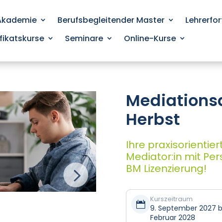
 Akademie
Berufsbegleitender Master
Lehrerfo
ifikatskurse
Seminare
Online-Kurse
Mediations
Herbst
Ihre praxisorientie
Mediator:in mit Per
BM Lizenzierung!
Kurszeitraum

9. September 2027 bi
Februar 2028