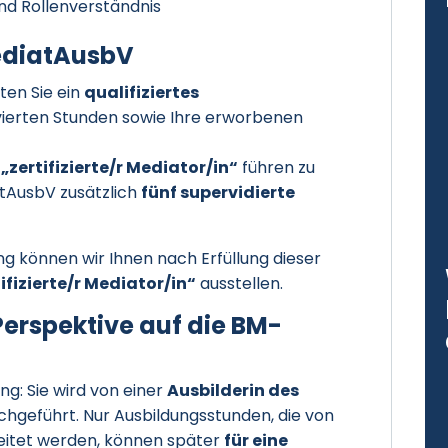
nd Rollenverständnis
MediatAusbV
ten Sie ein
qualifiziertes
lvierten Stunden sowie Ihre erworbenen
l
„zertifizierte/r Mediator/in“
führen zu
atAusbV zusätzlich
fünf supervidierte
ung können wir Ihnen nach Erfüllung dieser
tifizierte/r Mediator/in“
ausstellen.
erspektive auf die BM-
ung: Sie wird von einer
Ausbilderin des
chgeführt. Nur Ausbildungsstunden, die von
leitet werden, können später
für eine