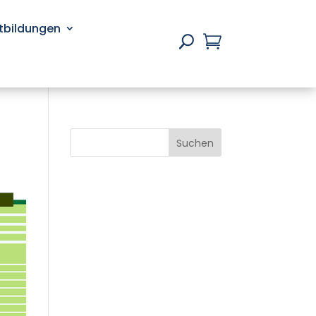
rtbildungen

U
Suchen