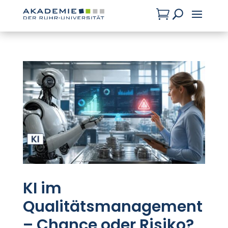

U
KI im
Qualitätsmanagement
– Chance oder Risiko?