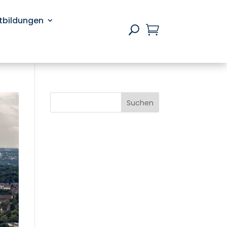
rtbildungen

U
Suchen