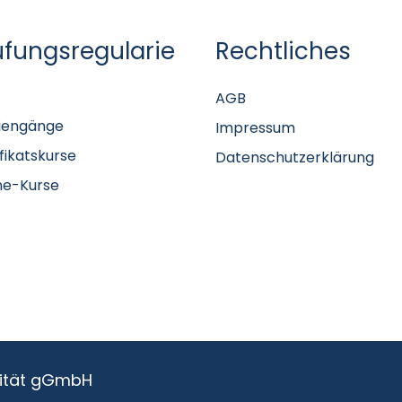
üfungsregularie
Rechtliches
AGB
iengänge
Impressum
ifikatskurse
Datenschutzerklärung
ne-Kurse
sität gGmbH