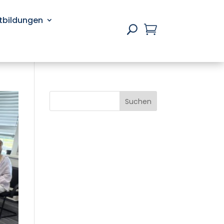
rtbildungen

U
Suchen