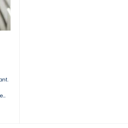
ant.
...