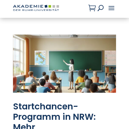

U
Startchancen-
Programm in NRW:
Mehr