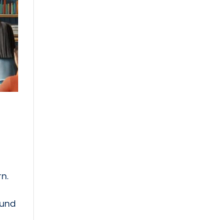
n.
 und