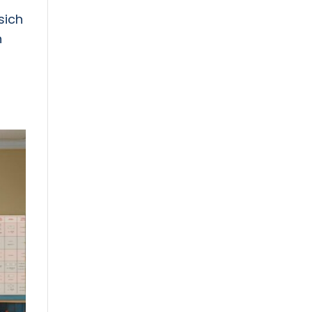
sich
n