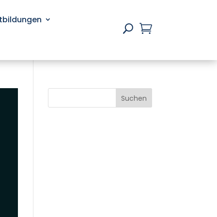
rtbildungen

U
Suchen