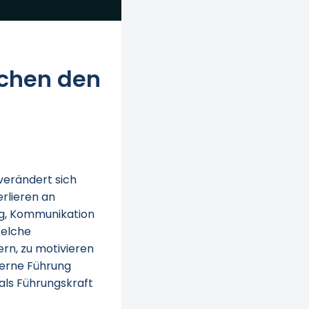
achen den
verändert sich
erlieren an
ng, Kommunikation
Welche
rn, zu motivieren
derne Führung
als Führungskraft