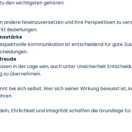
u den wichtigsten gehören:
h in andere hineinzuversetzen und ihre Perspektiven zu ver
rkt Beziehungen.
nsstärke
 respektvolle Kommunikation ist entscheidend für gute 
cheidungen.
freude
sen in der Lage sein, auch unter Unsicherheit Entscheid
g zu übernehmen.
nt bei sich selbst. Wer sich seiner Wirkung bewusst ist, 
ühren.
eln, Ehrlichkeit und Integrität schaffen die Grundlage für 