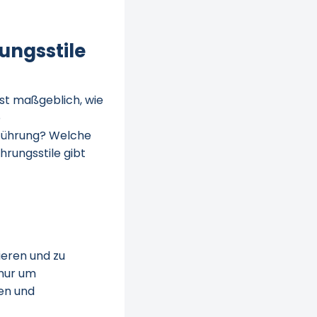
ungsstile
sst maßgeblich, wie
b
Führung? Welche
rungsstile gibt
ieren und zu
 nur um
en und