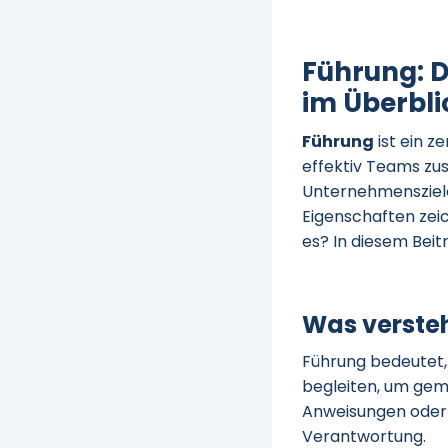
Führung: D
im Überbli
Führung
ist ein z
effektiv Teams zu
Unternehmensziel
Eigenschaften zei
es? In diesem Bei
Was verste
Führung bedeutet, 
begleiten, um geme
Anweisungen oder 
Verantwortung.