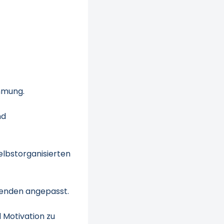
immung.
nd
selbstorganisierten
itenden angepasst.
d Motivation zu