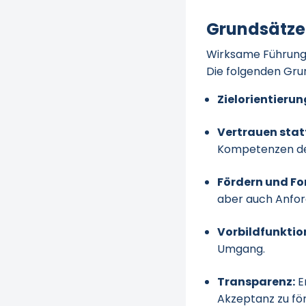
Grundsätze
Wirksame Führung b
Die folgenden Grun
Zielorientierun
Vertrauen statt
Kompetenzen de
Fördern und Fo
aber auch Anfor
Vorbildfunktio
Umgang.
Transparenz:
E
Akzeptanz zu fö