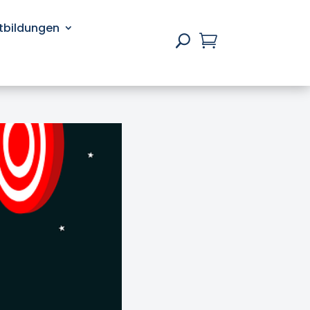
rtbildungen

U