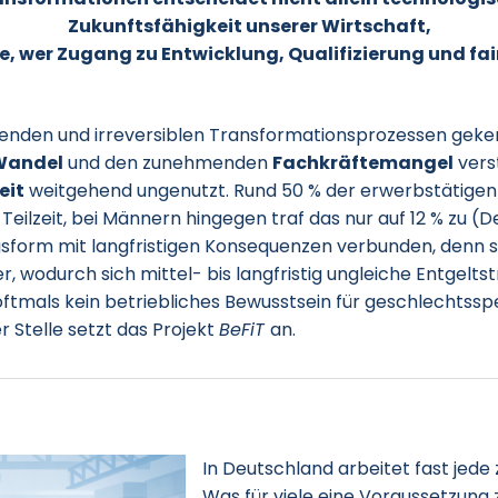
Zukunftsfähigkeit unserer Wirtschaft,
e, wer Zugang zu Entwicklung, Qualifizierung und fai
eifenden und irreversiblen Transformationsprozessen gek
Wandel
und den zunehmenden
Fachkräftemangel
vers
eit
weitgehend ungenutzt. Rund 50 % der erwerbstätigen
eilzeit, bei Männern hingegen traf das nur auf 12 % zu (De
ngsform mit langfristigen Konsequenzen verbunden, denn si
r, wodurch sich mittel- bis langfristig ungleiche Entgelt
ftmals kein betriebliches Bewusstsein für geschlechtssp
r Stelle setzt das Projekt
BeFiT
an.
In Deutschland arbeitet fast jede 
Was für viele eine Voraussetzung