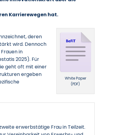
ren Karrierewegen hat.
ennzeichnet, deren
tärkt wird. Dennoch
 Frauen in
statis 2025). Für
e geht oft mit einer
strukturen ergeben
White Paper
ezifische
(PDF)
zweite erwerbstätige Frau in Teilzeit.
 zur Vereinbarkeit von Erwerbs- und