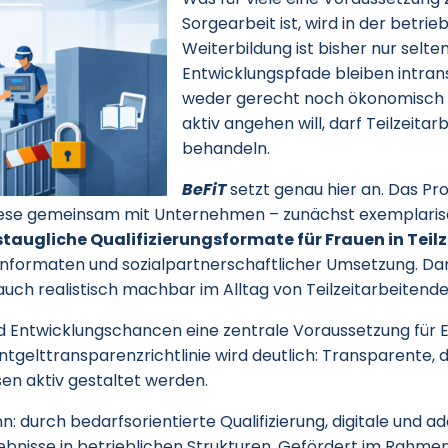
Sorgearbeit ist, wird in der betrie
Weiterbildung ist bisher nur selten
Entwicklungspfade bleiben intrans
weder gerecht noch ökonomisch s
aktiv angehen will, darf Teilzeit
behandeln.
BeFiT
setzt genau hier an. Das Pro
diese gemeinsam mit Unternehmen – zunächst exemplarisc
staugliche Qualifizierungsformate für Frauen in Teilz
rnformaten und sozialpartnerschaftlicher Umsetzung. Dam
auch realistisch machbar im Alltag von Teilzeitarbeitende
 und Entwicklungschancen eine zentrale Voraussetzung für 
gelttransparenzrichtlinie wird deutlich: Transparente, d
sen aktiv gestaltet werden.
ann: durch bedarfsorientierte Qualifizierung, digitale und 
ebnisse in betrieblichen Strukturen. Gefördert im Rahme