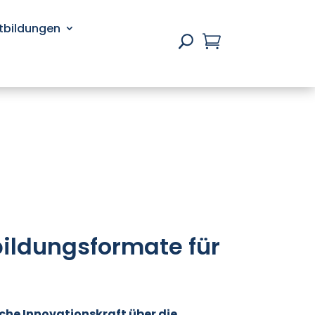
rtbildungen

U
rbildungsformate für
sche Innovationskraft über die