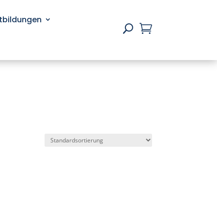
rtbildungen

U