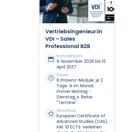
Vertriebsingenieur:in
VDI – Sales
Professional B2B
Kurszeitraum

9. November 2026 bis 13.
April 2027
Dauer
}
6 Präsenz-Module, je 2
Tage. 1x im Monat,
immer Montag -
Dienstag, s. Reiter
"Termine".
Abschluss

European Certificate of
Advanced Studies (CAS),
inkl. 10 ECTS. Verliehen