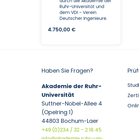
durch die Akademie der
Ruhr-Universität und
dem VDI - Verein
Deutscher Ingenieure.
4.750,00
€
Haben Sie Fragen?
Prü
Stud
Akademie der Ruhr-
Universität
Zert
Suttner-Nobel-Allee 4
Onli
(Opelring 1)
44803 Bochum-Laer
+49 (0)234 / 32 – 2 18 45
info@akademie.ruhr-uni-