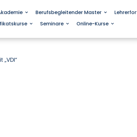
 Akademie
Berufsbegleitender Master
Lehrerfo
ifikatskurse
Seminare
Online-Kurse
t „VDI“