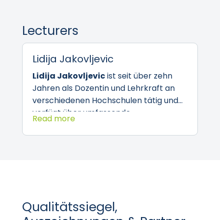
Lecturers
Lidija Jakovljevic
Lidija Jakovljevic
ist seit über zehn
Jahren als Dozentin und Lehrkraft an
verschiedenen Hochschulen tätig und
verfügt über umfassende
Read more
Lehrerfahrung. Zuvor arbeitete sie als
wissenschaftliche Mitarbeiterin an der
Universität Paderborn und war mehrere
Jahre in der Ausbildung von Lehrkräften
aktiv. Aus dieser Zeit entwickelte sie ein
starkes Anliegen, pädagogische
Fachkräfte sowie SchülerInnen zu
Qualitätssiegel,
unterstützen und zu einer gesunden