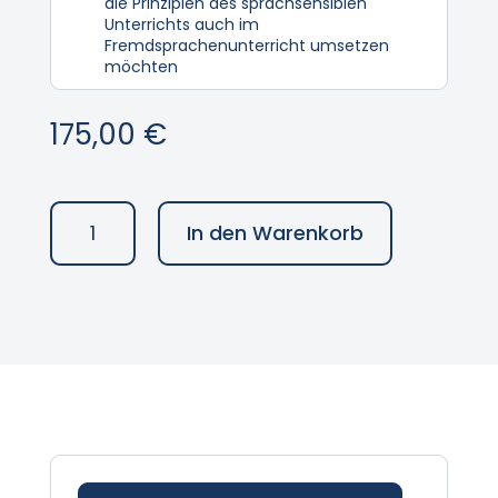
die Prinzipien des sprachsensiblen
Unterrichts auch im
Fremdsprachenunterricht umsetzen
möchten
175,00
€
Language
In den Warenkorb
matters!
Fremdsprachen
sprachsensibel
unterrichten
Menge