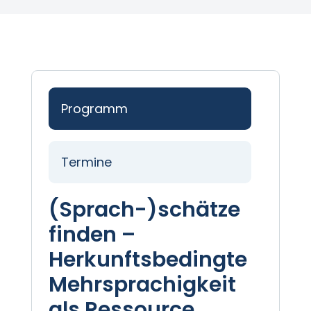
als
Ressource
nutzen
Menge
Programm
Termine
(Sprach-)schätze
finden –
Herkunftsbedingte
Mehrsprachigkeit
als Ressource