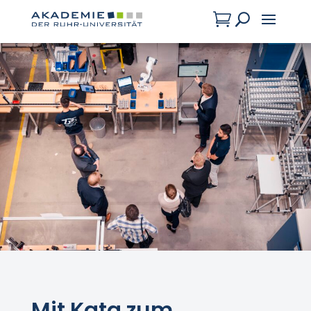

U
Mit Kata zum