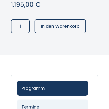
1.195,00
€
Mit
In den Warenkorb
Kata
zum
Kulturwandel
in
der
Organisation
Menge
Programm
Termine