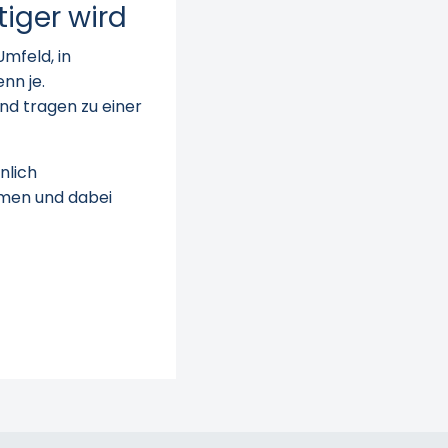
iger wird
mfeld, in
nn je.
d tragen zu einer
nlich
men und dabei