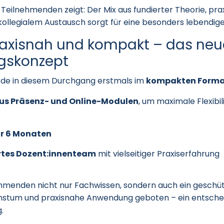
Teilnehmenden zeigt: Der Mix aus fundierter Theorie, pr
 kollegialem Austausch sorgt für eine besonders lebendi
praxisnah und kompakt – das neu
gskonzept
rde in diesem Durchgang erstmals im
kompakten Form
us Präsenz- und Online-Modulen
, um maximale Flexibil
ur 6 Monaten
rtes Dozent:innenteam
mit vielseitiger Praxiserfahrung
ehmenden nicht nur Fachwissen, sondern auch ein geschü
hstum und praxisnahe Anwendung geboten – ein entsch
.