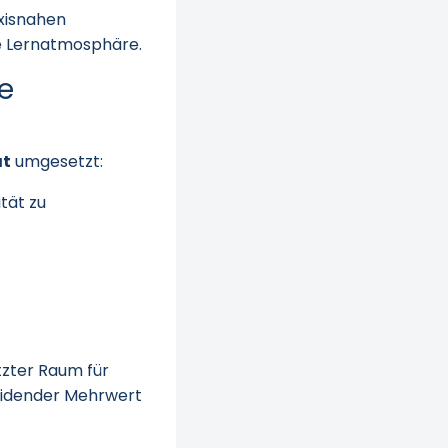
axisnahen
ge Lernatmosphäre.
e
at
umgesetzt:
ität zu
tzter Raum für
eidender Mehrwert