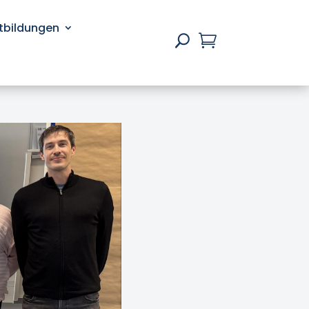
rtbildungen

U