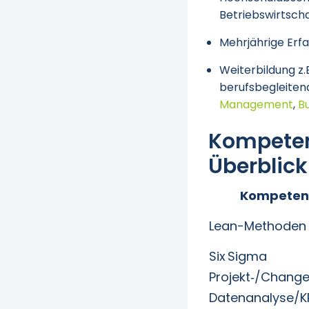
Betriebswirtsch
Mehrjährige Erf
Weiterbildung z.
berufsbegleitend
Management
,
B
Kompeten
Überblick
Kompeten
Lean-Methoden
Six Sigma
Projekt‑/Chan
Datenanalyse/K