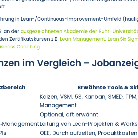
aft
ahrung in Lean-/Continuous-Improvement-Umfeld (häufig
B. an der
ausgezeichneten Akademie der Ruhr-Universitä
en Zertifikatskursen z.B.
Lean Management
,
Lean Six Sig
usiness Coaching
zen im Vergleich – Jobanzei
zbereich
Erwähnte Tools & Ski
Kaizen, VSM, 5S, Kanban, SMED, TPM
Management
Optional, oft erwähnt
ge‑Management
Leitung von Lean-Projekten & Work
PIs
OEE, Durchlaufzeiten, Produktkosten