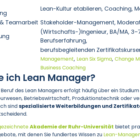
Lean-Kultur etablieren, Coaching, 
ung
& Teamarbeit
Stakeholder-Management, Moderat
(Wirtschafts-)Ingenieur, BA/MA, 3–
rung
Berufserfahrung,
berufsbegleitenden Zertifikatskursen
,
,
Management
Lean Six Sigma
Change 
Business Coaching
e ich Lean Manager?
n Beruf des Lean Managers erfolgt häufig über ein Studium
eurwesen, Betriebswirtschaft, Produktionstechnik oder 
lich sind
spezialisierte Weiterbildungen und Zertifikat
scheidend.
gezeichnete
Akademie der Ruhr-Universität
bietet pr
ebote, mit denen Sie fundiertes Wissen zu
Lean-Manage