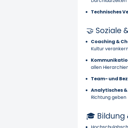
Durchlaufzeiten
Technisches V
🤝 Soziale 
Coaching & Ch
Kultur veranker
Kommunikation
allen Hierarchie
Team- und Bez
Analytisches &
Richtung geben
🎓 Bildung
Hochschulabschl