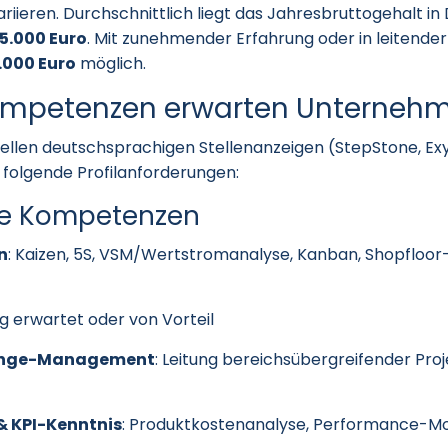
riieren. Durchschnittlich liegt das Jahresbruttogehalt in
85.000 Euro
. Mit zunehmender Erfahrung oder in leitender
.000 Euro
möglich.
ompetenzen erwarten Unterneh
ellen deutschsprachigen Stellenanzeigen (StepStone, Exy
 folgende Profilanforderungen:
he Kompetenzen
n
: Kaizen, 5S, VSM/Wertstromanalyse, Kanban, Shopflo
ig erwartet oder von Vorteil
hange-Management
: Leitung bereichsübergreifender Proj
& KPI-Kenntnis
: Produktkostenanalyse, Performance-Mon