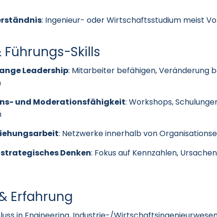
erständnis
: Ingenieur- oder Wirtschaftsstudium meist V
& Führungs-Skills
ange Leadership
: Mitarbeiter befähigen, Veränderung b
n
s- und Moderationsfähigkeit
: Workshops, Schulungen
n
iehungsarbeit
: Netzwerke innerhalb von Organisations
 strategisches Denken
: Fokus auf Kennzahlen, Ursachen
 & Erfahrung
uss in Engineering, Industrie-/Wirtschaftsingenieurwese