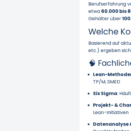
Berufserfahrung va
etwa
60.000 bis 
Gehälter über
100
Welche K
Basierend auf aktu
etc.) ergeben sich
🧠 Fachlic
Lean-Methode
TP/M, SMED
Six Sigma
: Häuf
Projekt- & C
Lean-Initiativen
Datenanalyse 