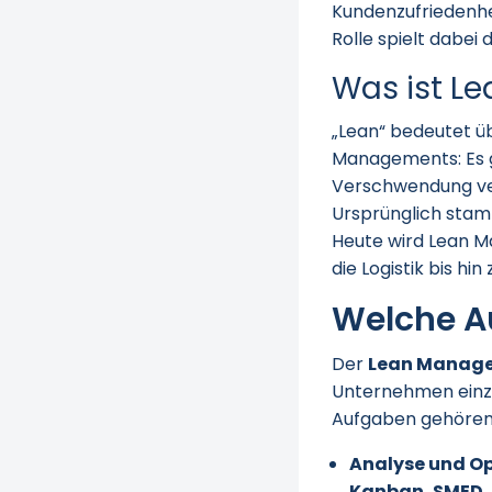
Kundenzufriedenhe
Rolle spielt dabei 
Was ist L
„Lean“ bedeutet üb
Managements: Es g
Verschwendung ver
Ursprünglich stam
Heute wird Lean M
die Logistik bis 
Welche A
Der
Lean Manage
Unternehmen einzu
Aufgaben gehören
Analyse und Op
Kanban, SMED