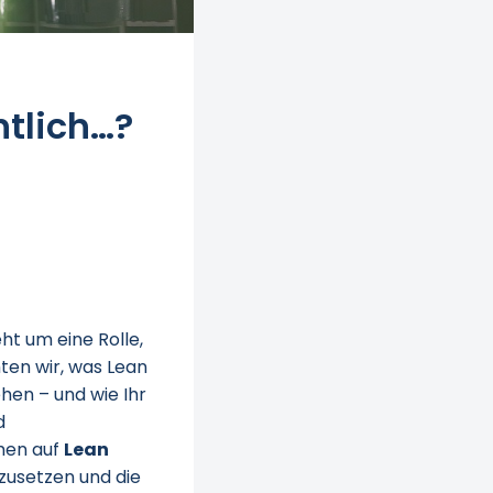
tlich…?
ht um eine Rolle,
hten wir, was Lean
en – und wie Ihr
d
men auf
Lean
nzusetzen und die