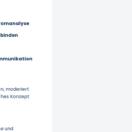
tromanalyse
nbinden
ommunikation
n, moderiert
ches Konzept
ße und