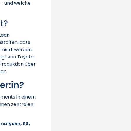
 – und welche
t?
 Lean
stalten, dass
imiert werden.
agt von Toyota.
Produktion über
sen.
r:in?
gements in einem
inen zentralen
nalysen, 5S,