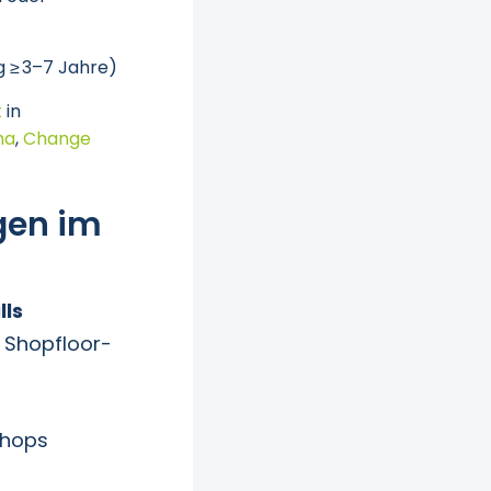
 ≥ 3–7 Jahre)
t
in
ma
,
Change
gen im
lls
, Shopfloor-
shops