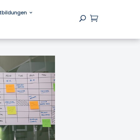
rtbildungen

U