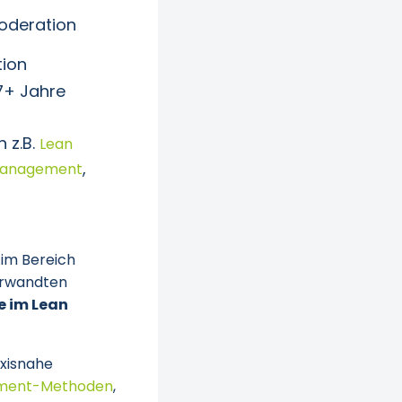
Moderation
ion
7+ Jahre
 z.B.
Lean
,
Management
 im Bereich
verwandten
e im Lean
axisnahe
ment-Methoden
,