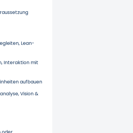
oraussetzung
egleiten, Lean-
, Interaktion mit
einheiten aufbauen
analyse, Vision &
n oder