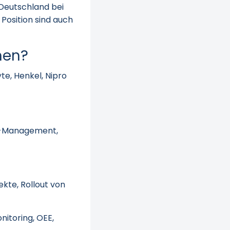
 Deutschland bei
 Position sind auch
men?
te, Henkel, Nipro
or-Management,
ekte, Rollout von
itoring, OEE,