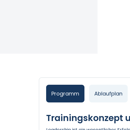
Programm
Ablaufplan
Trainingskonzept u
Leadership ist ein wesentlicher Erfol