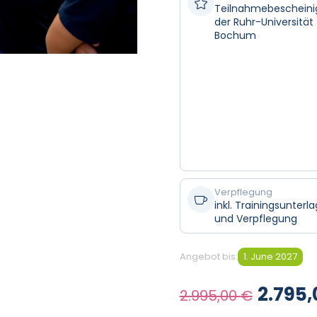

Teilnahmebeschein
der Ruhr-Universität
Bochum
Verpflegung

inkl. Trainingsunterl
und Verpflegung
Angebot bis:
1. June 2027
Ursprü
2.795
2.995,00
€