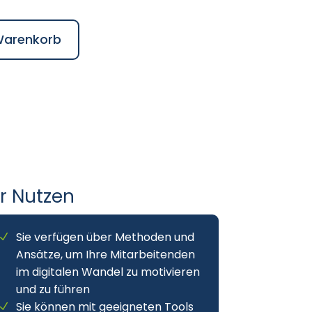
Preis
ist:
Warenkorb
00 €
2.795,00 €.
hr Nutzen
Sie verfügen über Methoden und
Ansätze, um Ihre Mitarbeitenden
im digitalen Wandel zu motivieren
und zu führen
Sie können mit geeigneten Tools