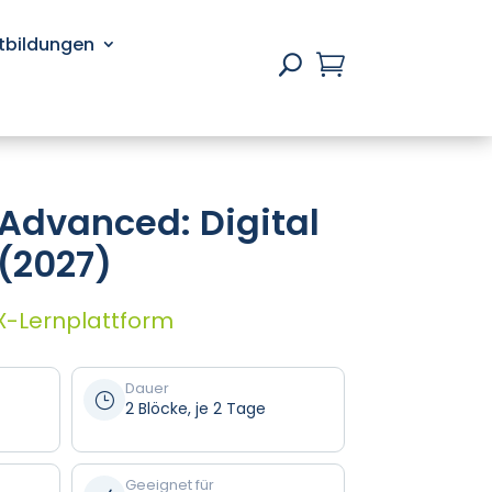
rtbildungen

U
Advanced: Digital
(2027)
X-Lernplattform
Dauer
}
2 Blöcke, je 2 Tage
Geeignet für