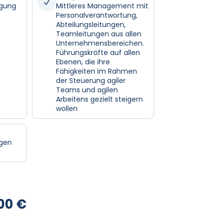
N
igung
Mittleres Management mit
Personalverantwortung,
Abteilungsleitungen,
Teamleitungen aus allen
Unternehmensbereichen.
Führungskräfte auf allen
Ebenen, die ihre
Fähigkeiten im Rahmen
der Steuerung agiler
Teams und agilen
Arbeitens gezielt steigern
wollen
agen
nglicher
Aktueller
,00
€