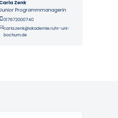
Carla Zenk
Junior Programmmanagerin

017672000740

carla.zenk@akademie.ruhr-uni-
bochum.de