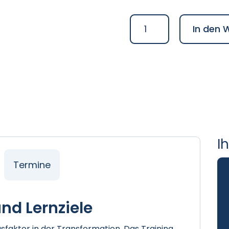
Preis
Leadership
war:
In den 
Advanced:
2.995,
Digital
Leadership
(2027)
Menge
I
Termine
nd Lernziele
gsfaktor in der Transformation. Das Training