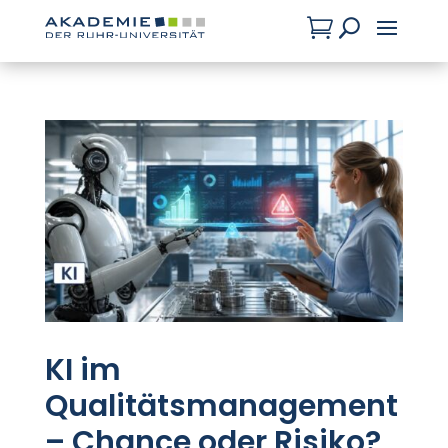

U
KI im
Qualitätsmanagement
– Chance oder Risiko?